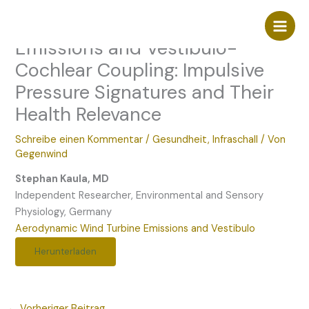
Zum
Aerodynamic Wind Turbine
Inhalt
springen
Emissions and Vestibulo-
Cochlear Coupling: Impulsive
Pressure Signatures and Their
Health Relevance
Schreibe einen Kommentar
/
Gesundheit
,
Infraschall
/ Von
Gegenwind
Stephan Kaula, MD
Independent Researcher, Environmental and Sensory
Physiology, Germany
Aerodynamic Wind Turbine Emissions and Vestibulo
Herunterladen
←
Vorheriger Beitrag