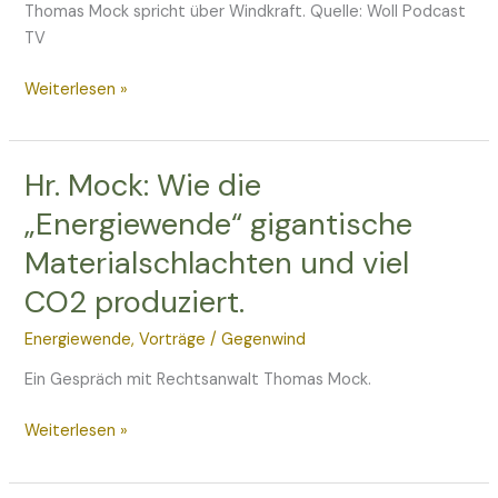
Thomas Mock spricht über Windkraft. Quelle: Woll Podcast
–
TV
Chance
oder
Weiterlesen »
Herausforderung?
Hr. Mock: Wie die
Hr.
Mock:
„Energiewende“ gigantische
Wie
Materialschlachten und viel
die
„Energiewende“
CO2 produziert.
gigantische
Materialschlachten
Energiewende
,
Vorträge
/
Gegenwind
und
Ein Gespräch mit Rechtsanwalt Thomas Mock.
viel
CO2
Weiterlesen »
produziert.