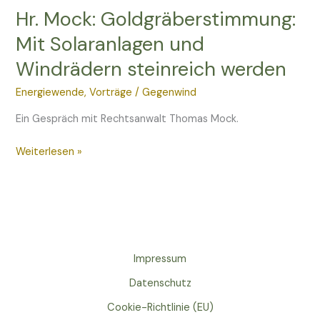
Hr. Mock: Goldgräberstimmung:
Hr.
Mock:
Mit Solaranlagen und
Goldgräberstimmung:
Windrädern steinreich werden
Mit
Solaranlagen
Energiewende
,
Vorträge
/
Gegenwind
und
Windrädern
Ein Gespräch mit Rechtsanwalt Thomas Mock.
steinreich
werden
Weiterlesen »
Impressum
Datenschutz
Cookie-Richtlinie (EU)