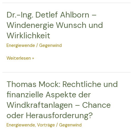
Dr.-Ing. Detlef Ahlborn –
Dr.-
Ing.
Windenergie Wunsch und
Detlef
Wirklichkeit
Ahlborn
–
Energiewende
/
Gegenwind
Windenergie
Wunsch
Weiterlesen »
und
Wirklichkeit
Thomas Mock: Rechtliche und
Thomas
Mock:
finanzielle Aspekte der
Rechtliche
Windkraftanlagen – Chance
und
finanzielle
oder Herausforderung?
Aspekte
der
Energiewende
,
Vorträge
/
Gegenwind
Windkraftanlagen