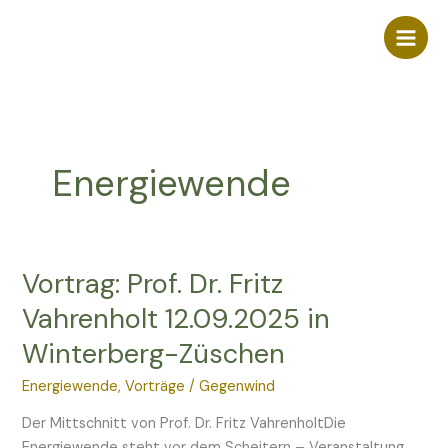
Zum
Inhalt
springen
Energiewende
Vortrag: Prof. Dr. Fritz
Vortrag:
Prof.
Vahrenholt 12.09.2025 in
Dr.
Winterberg-Züschen
Fritz
Vahrenholt
Energiewende
,
Vorträge
/
Gegenwind
12.09.2025
in
Der Mittschnitt von Prof. Dr. Fritz VahrenholtDie
Winterberg-
Energiewende steht vor dem Scheitern – Veranstaltung