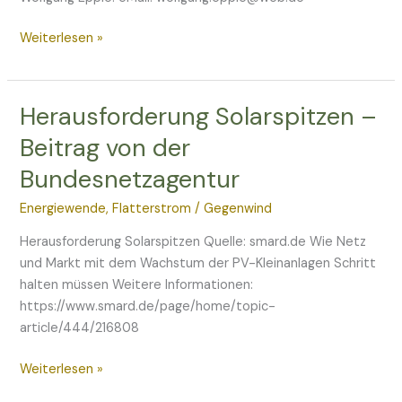
Weiterlesen »
Herausforderung Solarspitzen –
Herausforderung
Solarspitzen
Beitrag von der
–
Bundesnetzagentur
Beitrag
von
Energiewende
,
Flatterstrom
/
Gegenwind
der
Bundesnetzagentur
Herausforderung Solarspitzen Quelle: smard.de Wie Netz
und Markt mit dem Wachstum der PV-Kleinanlagen Schritt
halten müssen Weitere Informationen:
https://www.smard.de/page/home/topic-
article/444/216808
Weiterlesen »