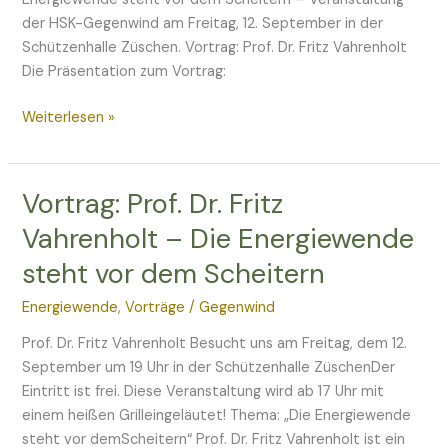
Züschen
der HSK-Gegenwind am Freitag, 12. September in der
Schützenhalle Züschen. Vortrag: Prof. Dr. Fritz Vahrenholt
Die Präsentation zum Vortrag:
Weiterlesen »
Vortrag: Prof. Dr. Fritz
Vortrag:
Prof.
Vahrenholt – Die Energiewende
Dr.
steht vor dem Scheitern
Fritz
Vahrenholt
Energiewende
,
Vorträge
/
Gegenwind
–
Die
Prof. Dr. Fritz Vahrenholt Besucht uns am Freitag, dem 12.
Energiewende
September um 19 Uhr in der Schützenhalle ZüschenDer
steht
Eintritt ist frei. Diese Veranstaltung wird ab 17 Uhr mit
vor
einem heißen Grilleingeläutet! Thema: „Die Energiewende
dem
steht vor demScheitern“ Prof. Dr. Fritz Vahrenholt ist ein