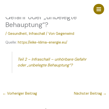
Zum
Teil 2 – Infraschall – unhörbare
Inhalt
springen
Gefahr oder „unbelegte
Behauptung“?
/
Gesundheit
,
Infraschall
/ Von
Gegenwind
Quelle:
https://eike-klima-energie.eu/
Teil 2 – Infraschall – unhörbare Gefahr
oder „unbelegte Behauptung“?
←
Vorheriger Beitrag
Nächster Beitrag
→